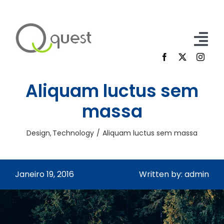
Skip
to
content
Tog
Nav
Home
Aliquam luctus sem
Participe
massa
Sobre Nós
Design
Technology
Aliquam luctus sem massa
Contacto
Janeiro 19, 2016
Written by: admin
FAQ
Inscrição/Login