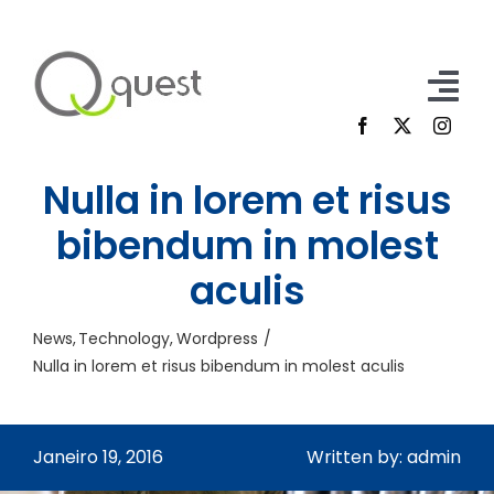
Skip
to
content
Tog
Nav
Home
Nulla in lorem et risus
Participe
bibendum in molest
aculis
Sobre Nós
Contacto
News
Technology
Wordpress
Nulla in lorem et risus bibendum in molest aculis
FAQ
Inscrição/Login
Janeiro 19, 2016
Written by: admin