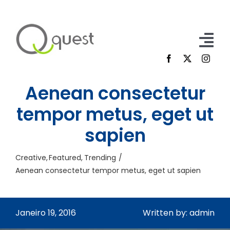
Skip
to
content
Tog
Nav
Home
Aenean consectetur
Participe
tempor metus, eget ut
sapien
Sobre Nós
Contacto
Creative
Featured
Trending
Aenean consectetur tempor metus, eget ut sapien
FAQ
Inscrição/Login
Janeiro 19, 2016
Written by: admin