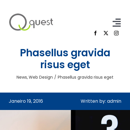
Skip
to
content
Tog
Nav
Home
Phasellus gravida
Participe
risus eget
Sobre Nós
News
Web Design
Phasellus gravida risus eget
Contacto
Janeiro 19, 2016
Written by: admin
FAQ
Inscrição/Login