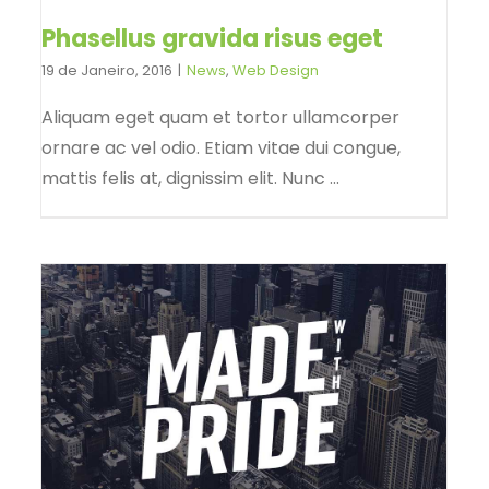
Phasellus gravida risus eget
19 de Janeiro, 2016
|
News
,
Web Design
Aliquam eget quam et tortor ullamcorper
ornare ac vel odio. Etiam vitae dui congue,
mattis felis at, dignissim elit. Nunc ...