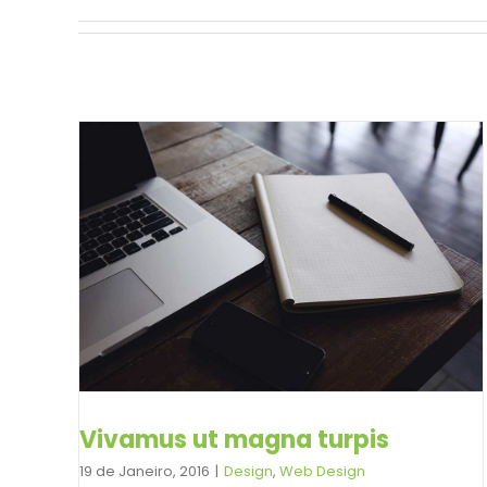
Vivamus ut magna turpis
19 de Janeiro, 2016
|
Design
,
Web Design