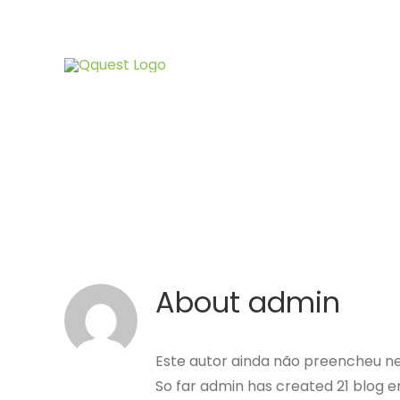
Skip
to
content
About
admin
Este autor ainda não preencheu n
So far admin has created 21 blog en