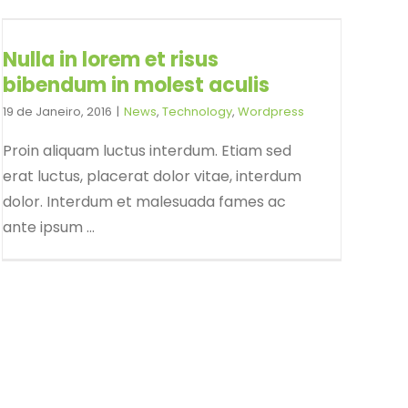
Nulla in lorem et risus
bibendum in molest aculis
19 de Janeiro, 2016
|
News
,
Technology
,
Wordpress
Proin aliquam luctus interdum. Etiam sed
erat luctus, placerat dolor vitae, interdum
dolor. Interdum et malesuada fames ac
ante ipsum ...