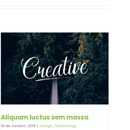
Aliquam luctus sem massa
19 de Janeiro, 2016
|
Design
,
Technology